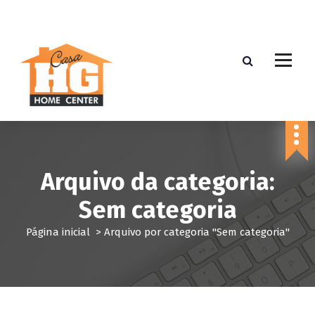
P
u
l
a
r
p
a
r
a
o
c
Arquivo da categoria:
o
n
Sem categoria
t
e
Página inicial
>
Arquivo por categoria "Sem categoria"
ú
d
o