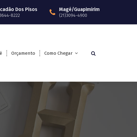
cadão Dos Pisos
Magé/Guapimirim
)3644-8222
(21)3094-4900
é
Orçamento
Como Chegar